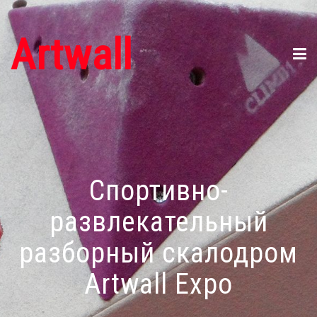
Artwall
Спортивно-
развлекательный
разборный скалодром
Artwall Expo